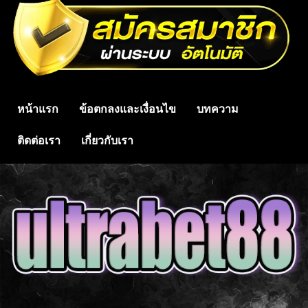
หน้าแรก
ข้อตกลงและเงื่อนไข
บทความ
ติดต่อเรา
เกี่ยวกับเรา